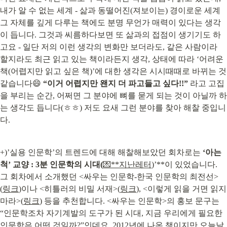
내가 알 수 없는 세계 - 삶과 동떨어진(져보이는) 경이로운 세계 
그 자체를 깊게 다루는 책에도 분명 무언가 매력이 있다는 생각
이 듭니다. 그것과 씨름하다보면 또 삶과의 접점이 생기기도 하
고요 - 일단 저의 이런 생각의 변화만 보더라도, 같은 사람이라 
할지라도 최근 읽고 있는 책이라든지 생각, 상태에 따라 ‘어려운 
책(어렵지만 읽고 싶은 책)’에 대한 생각은 시시때때로 바뀌는 것 
같습니다😄 
“이거 어렵지만 왠지 더 파고들고 싶다!!”
 라고 고집
을 부리는 순간, 어쩌면 그 분야에 뼈를 묻게 되는 것이 아닐까 하
는 생각도 듭니다(ㅎㅎ) 저도 요새 그런 분야를 찾아 해찰 중입니
다.
+)’실용 인문학’의 트렌드에 대해 해찰해보았던 회차로는 
‘아는 
척’ 교양 : 3분 인문학의 시대(
💌**지난레터
)’**이 있었습니다. 
그 회차에서 소개했던 <싸우는 인문학-한국 인문학의 최전선>
(
링크
)이나 <히틀러의 비밀 서재>(
링크
), <이렇게 읽을 거면 읽지 
마라>(
링크
) 등을 추천합니다. <싸우는 인문학>의 홍보 문구는 
“인문학조차 자기계발의 도구가 된 시대, 지금 우리에게 필요한 
인문학은 어떤 것일까?”인데요. 2012년에 나온 책이지만 오늘날